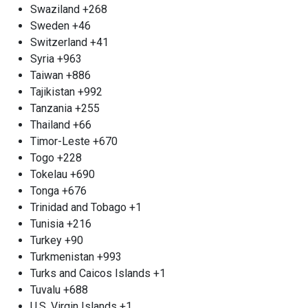
приема металла м.
Swaziland
+268
Sweden
+46
Первомайская
Switzerland
+41
Компания «Втормет» м. Первомайская радостно
Syria
+963
распахивает свои двери для долгосрочного и
Taiwan
+886
плодотворного сотрудничества на
Tajikistan
+992
взаимовыгодных условиях. Если вы
Tanzania
+255
представляете крупное строительное
Thailand
+66
предприятие, электросетевую компанию или
Timor-Leste
+670
ваша деятельность сопряжена с регулярным
Togo
+228
образованием металлолома, то у нас для вас есть
Tokelau
+690
замечательные предложения. Мы обеспечиваем
Tonga
+676
конкурентоспособные расценки на прием и
Trinidad and Tobago
+1
вывоз металла, а также гарантируем
Tunisia
+216
приоритетное обслуживание для наших
Turkey
+90
постоянных клиентов. Мы понимаем важность
Turkmenistan
+993
надежного партнера, и именно поэтому ваше
Turks and Caicos Islands
+1
доверие будет оценено по достоинству. Если
Tuvalu
+688
наше предложение привлекло ваше внимание,
U.S. Virgin Islands
+1