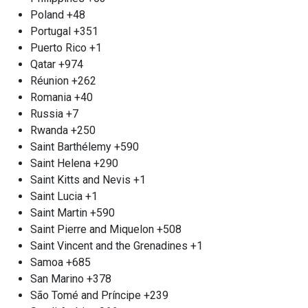
клиента, а вы можете самостоятельно проверить
Poland
+48
точность весов, что обеспечит вам уверенность в
Portugal
+351
честности сделки. Для вашего удобства наш
Puerto Rico
+1
пункт приёма работает круглосуточно, и при
Qatar
+974
необходимости мы можем организовать выезд
Réunion
+262
к вам. Освободите своё пространство и
Romania
+40
преображайте ненужное в доход, доверившись
Russia
+7
профессионалам «Втормет».
Rwanda
+250
Демонтаж металлических
Saint Barthélemy
+590
конструкций м. Первомайская
Saint Helena
+290
Мы рады предложить уникальные услуги по
Saint Kitts and Nevis
+1
демонтажу и вывозу внушительных
Saint Lucia
+1
металлических сооружений Первомайская. Для
Saint Martin
+590
начала вам следует сделать запрос по телефону,
Saint Pierre and Miquelon
+508
после чего наши опытные специалисты
Saint Vincent and the Grenadines
+1
оперативно проведут оценку объема работ на
Samoa
+685
месте. Компания «Втормет» располагает
San Marino
+378
современным специализированным
São Tomé and Príncipe
+239