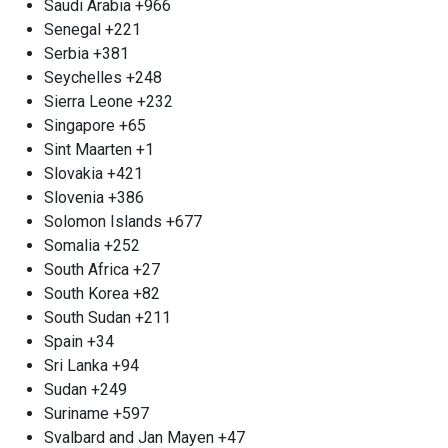
оборудованием и слаженными рабочими
Saudi Arabia
+966
группами, что позволяет нам эффективно и
Senegal
+221
быстрее осуществлять демонтаж конструкций
Serbia
+381
любой сложности. Все наши работы
Seychelles
+248
выполняются с неукоснительным соблюдением
Sierra Leone
+232
высоких стандартов безопасности и
Singapore
+65
оперативности. После завершения демонтажа
Sint Maarten
+1
мы осуществляем вывоз металлического лома в
Slovakia
+421
пункты приёма. Мы стремимся предложить одни
Slovenia
+386
из самых конкурентоспособных цен в городе,
Solomon Islands
+677
обеспечивая индивидуальный подход к каждому
Somalia
+252
клиенту. Оплату можно произвести на месте
South Africa
+27
любым удобным способом, что делает наше
South Korea
+82
сотрудничество ещё более комфортным.
South Sudan
+211
Выбирая нашу компанию, вы выбираете
Spain
+34
надёжность, проверенную временем, и высокое
Sri Lanka
+94
качество услуг, гарантируя себе спокойствие в
Sudan
+249
процессе работы.
Suriname
+597
Сотрудничество с пунктом
Svalbard and Jan Mayen
+47