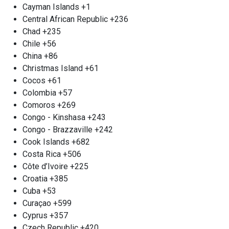
факторов, таких как вес, тип мотора и
Cayman Islands
+1
содержание цветных металлов. Наш приемный
Central African Republic
+236
пункт работает м. Первомайская без выходных.
Chad
+235
Если у вас имеется серьезная партия двигателей
Chile
+56
для сдачи, мы можем организовать выезд для
China
+86
сбора электрических двигателей
Christmas Island
+61
непосредственно на вашем объекте. Мы
Cocos
+61
обеспечим точное измерение веса, произведем
Colombia
+57
погрузку и транспортировку. Оплата проводим
Comoros
+269
незамедлительно, на месте.
Congo - Kinshasa
+243
Congo - Brazzaville
+242
Прием цветного металла м.
Cook Islands
+682
Первомайская
Costa Rica
+506
Côte d’Ivoire
+225
Компания «Втормет» Первомайская с
Croatia
+385
удовольствием принимает лом цветных
Cuba
+53
металлов в любых количествах. Цветные
Curaçao
+599
металлы представляют собой множество
Cyprus
+357
сплавов и металлов, которые не содержат
Czech Republic
+420