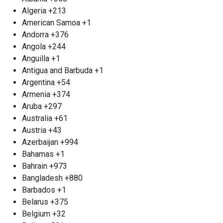
Ваши ненужные металлы — это не просто
Algeria
+213
отходы; это ресурс, который мы готовы
American Samoa
+1
преобразить вместе с вами, создавая новое из
Andorra
+376
старого, сохраняя природу и заботясь о
Angola
+244
будущем.
Anguilla
+1
Прием старых аккумуляторов м.
Antigua and Barbuda
+1
Первомайская
Argentina
+54
Armenia
+374
Старые автомобильные аккумуляторы
Aruba
+297
утрачивают свою эффективность, порождая
Australia
+61
острую необходимость в их безопасной
Austria
+43
утилизации. Попытка самостоятельно
Azerbaijan
+994
разобраться с данным вопросом может
Bahamas
+1
обернуться риском и даже трагедией. Мы
Bahrain
+973
настоятельно рекомендуем доверить эту задачу
Bangladesh
+880
профессионалам, которые знают, как
Barbados
+1
действовать правильно. Организация «Втормет»
Belarus
+375
предлагает вам качественные услуги по приему
Belgium
+32
аккумуляторов в пункте приема металлолома