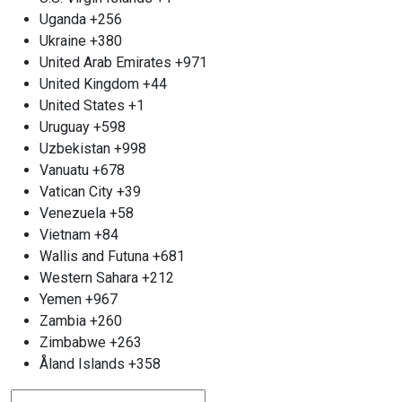
не медлите — звоните нам! Во «Втормет» мы
Uganda
+256
всегда открыты для новых партнерств и с
Ukraine
+380
нетерпением ждем возможности сосредоточить
United Arab Emirates
+971
наши усилия на совместном успехе.
United Kingdom
+44
United States
+1
Uruguay
+598
Uzbekistan
+998
Vanuatu
+678
Vatican City
+39
Venezuela
+58
Vietnam
+84
Wallis and Futuna
+681
Western Sahara
+212
Yemen
+967
Zambia
+260
Zimbabwe
+263
Åland Islands
+358