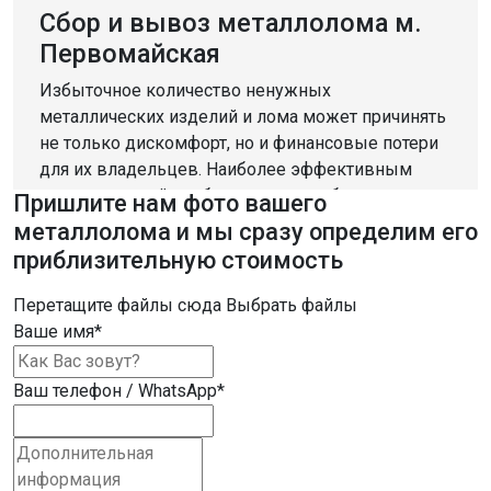
Сбор и вывоз металлолома м.
Первомайская
Избыточное количество ненужных
металлических изделий и лома может причинять
не только дискомфорт, но и финансовые потери
для их владельцев. Наиболее эффективным
решением этой проблемы станет обращение в
Пришлите нам фото вашего
специализированный пункт приема
металлолома и мы сразу определим его
металлолома, который также предоставляет
приблизительную стоимость
возможность заработать.
Перетащите файлы сюда
Выбрать файлы
Компания «Втормет» предлагает услуги по сбору
Ваше имя
*
и приему различных металлов м. Первомайская.
Мы принимаем широкий ассортимент черных и
Ваш телефон / WhatsApp
*
цветных металлов, а также кабели,
аккумуляторы, электродвигатели и другие
перерабатываемые материалы.