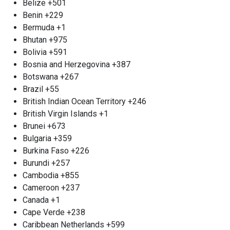
Belize
+501
Первомайская. Мы гарантируем вам
Benin
+229
конкурентоспособные цены и мгновенную
Bermuda
+1
оплату за сданные батареи. Если вы располагаете
Bhutan
+975
крупными партиями, мы организуем вывоз
Bolivia
+591
прямо с вашего объекта, чтобы упростить
Bosnia and Herzegovina
+387
процесс для вас. Не рискуйте своим здоровьем и
Botswana
+267
безопасностью - выберите надежную команду,
Brazil
+55
способную обеспечить экологически чистый
British Indian Ocean Territory
+246
подход к утилизации. Ваш вклад в охрану
British Virgin Islands
+1
окружающей среды начнется с простого звонка.
Brunei
+673
Прием электрических
Bulgaria
+359
двигателей м. Первомайская
Burkina Faso
+226
У вас есть сломанный электрический мотор?
Burundi
+257
Мы с удовольствием предлагаем вам
Cambodia
+855
возможность утилизировать его как металл.
Cameroon
+237
Наша компания принимает моторные корпуса
Canada
+1
весом от 1 кг и выше, включая крупные объемы.
Cape Verde
+238
Цена на прием будет зависеть от нескольких
Caribbean Netherlands
+599