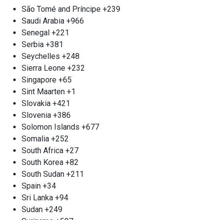
демонтаж конструкций любой сложности. Все
São Tomé and Príncipe
+239
наши работы выполняются с неукоснительным
Saudi Arabia
+966
соблюдением высоких стандартов безопасности
Senegal
+221
и оперативности. После завершения демонтажа
Serbia
+381
мы осуществляем вывоз металлического лома в
Seychelles
+248
пункты приёма. Мы стремимся предложить одни
Sierra Leone
+232
из самых конкурентоспособных цен в городе,
Singapore
+65
обеспечивая индивидуальный подход к каждому
Sint Maarten
+1
клиенту. Оплату можно произвести на месте
Slovakia
+421
любым удобным способом, что делает наше
Slovenia
+386
сотрудничество ещё более комфортным.
Solomon Islands
+677
Выбирая нашу компанию, вы выбираете
Somalia
+252
надёжность, проверенную временем, и высокое
South Africa
+27
качество услуг, гарантируя себе спокойствие в
South Korea
+82
процессе работы.
South Sudan
+211
Сотрудничество с пунктом
Spain
+34
приема металла м. Тульская
Sri Lanka
+94
Sudan
+249
Компания «Втормет» м. Тульская радостно