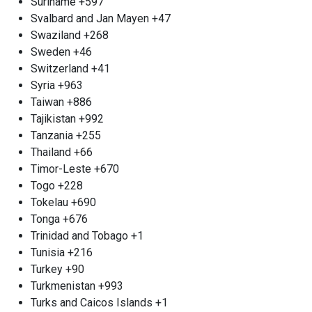
Suriname
+597
распахивает свои двери для долгосрочного и
Svalbard and Jan Mayen
+47
плодотворного сотрудничества на
Swaziland
+268
взаимовыгодных условиях. Если вы
Sweden
+46
представляете крупное строительное
Switzerland
+41
предприятие, электросетевую компанию или
Syria
+963
ваша деятельность сопряжена с регулярным
Taiwan
+886
образованием металлолома, то у нас для вас есть
Tajikistan
+992
замечательные предложения. Мы обеспечиваем
Tanzania
+255
конкурентоспособные расценки на прием и
Thailand
+66
вывоз металла, а также гарантируем
Timor-Leste
+670
приоритетное обслуживание для наших
Togo
+228
постоянных клиентов. Мы понимаем важность
Tokelau
+690
надежного партнера, и именно поэтому ваше
Tonga
+676
доверие будет оценено по достоинству. Если
Trinidad and Tobago
+1
наше предложение привлекло ваше внимание,
Tunisia
+216
не медлите — звоните нам! Во «Втормет» мы
Turkey
+90
всегда открыты для новых партнерств и с
Turkmenistan
+993
нетерпением ждем возможности сосредоточить
Turks and Caicos Islands
+1
наши усилия на совместном успехе.