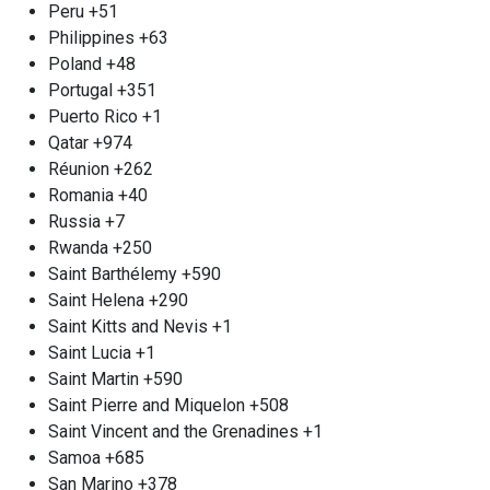
честности сделки. Для вашего удобства наш
Peru
+51
пункт приёма работает круглосуточно, и при
Philippines
+63
необходимости мы можем организовать выезд
Poland
+48
к вам. Освободите своё пространство и
Portugal
+351
преображайте ненужное в доход, доверившись
Puerto Rico
+1
профессионалам «Втормет».
Qatar
+974
Демонтаж металлических
Réunion
+262
Romania
+40
конструкций м. Тульская
Russia
+7
Мы рады предложить уникальные услуги по
Rwanda
+250
демонтажу и вывозу внушительных
Saint Barthélemy
+590
металлических сооружений Тульская. Для начала
Saint Helena
+290
вам следует сделать запрос по телефону, после
Saint Kitts and Nevis
+1
чего наши опытные специалисты оперативно
Saint Lucia
+1
проведут оценку объема работ на месте.
Saint Martin
+590
Компания «Втормет» располагает современным
Saint Pierre and Miquelon
+508
специализированным оборудованием и
Saint Vincent and the Grenadines
+1
слаженными рабочими группами, что позволяет
Samoa
+685
нам эффективно и быстрее осуществлять
San Marino
+378