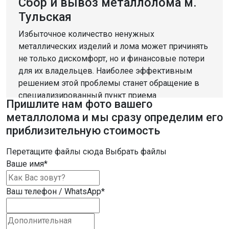
Сбор и вывоз металлолома м.
Тульская
Избыточное количество ненужных
металлических изделий и лома может причинять
не только дискомфорт, но и финансовые потери
для их владельцев. Наиболее эффективным
решением этой проблемы станет обращение в
специализированный пункт приема
Пришлите нам фото вашего
металлолома, который также предоставляет
металлолома и мы сразу определим его
возможность заработать.
приблизительную стоимость
Компания «Втормет» предлагает услуги по сбору
Перетащите файлы сюда
Выбрать файлы
и приему различных металлов м. Тульская. Мы
Ваше имя
*
принимаем широкий ассортимент черных и
цветных металлов, а также кабели,
аккумуляторы, электродвигатели и другие
Ваш телефон / WhatsApp
*
перерабатываемые материалы.
Наш приемный пункт работает без выходных и