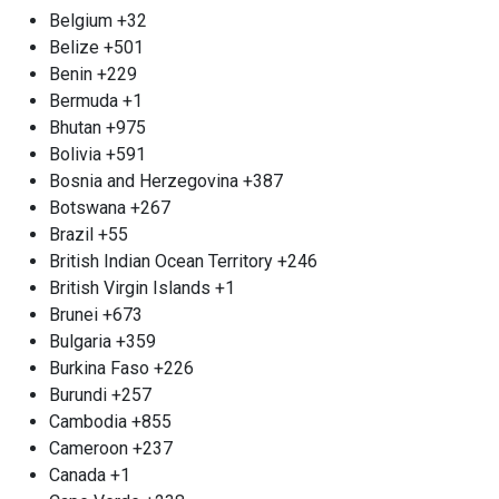
конкурентоспособные цены и мгновенную
Belgium
+32
оплату за сданные батареи. Если вы располагаете
Belize
+501
крупными партиями, мы организуем вывоз
Benin
+229
прямо с вашего объекта, чтобы упростить
Bermuda
+1
процесс для вас. Не рискуйте своим здоровьем и
Bhutan
+975
безопасностью - выберите надежную команду,
Bolivia
+591
способную обеспечить экологически чистый
Bosnia and Herzegovina
+387
подход к утилизации. Ваш вклад в охрану
Botswana
+267
окружающей среды начнется с простого звонка.
Brazil
+55
Прием электрических
British Indian Ocean Territory
+246
British Virgin Islands
+1
двигателей м. Тульская
Brunei
+673
У вас есть сломанный электрический мотор?
Bulgaria
+359
Мы с удовольствием предлагаем вам
Burkina Faso
+226
возможность утилизировать его как металл.
Burundi
+257
Наша компания принимает моторные корпуса
Cambodia
+855
весом от 1 кг и выше, включая крупные объемы.
Cameroon
+237
Цена на прием будет зависеть от нескольких
Canada
+1
факторов, таких как вес, тип мотора и