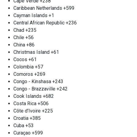
Cape Verde
+238
содержание цветных металлов. Наш приемный
Caribbean Netherlands
+599
пункт работает м. Тульская без выходных. Если у
Cayman Islands
+1
вас имеется серьезная партия двигателей для
Central African Republic
+236
сдачи, мы можем организовать выезд для сбора
Chad
+235
электрических двигателей непосредственно на
Chile
+56
вашем объекте. Мы обеспечим точное
China
+86
измерение веса, произведем погрузку и
Christmas Island
+61
транспортировку. Оплата проводим
Cocos
+61
незамедлительно, на месте.
Colombia
+57
Comoros
+269
Прием цветного металла м.
Congo - Kinshasa
+243
Тульская
Congo - Brazzaville
+242
Компания «Втормет» Тульская с удовольствием
Cook Islands
+682
принимает лом цветных металлов в любых
Costa Rica
+506
количествах. Цветные металлы представляют
Côte d’Ivoire
+225
собой множество сплавов и металлов, которые
Croatia
+385
не содержат железа, и используются в
Cuba
+53
различных отраслях — от домашней утвари до
Curaçao
+599