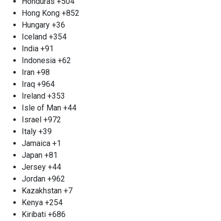
Honduras
+504
предлагаем конкурентоспособные расценки и
Hong Kong
+852
гибкие условия сотрудничества, а также
Hungary
+36
гарантируем точное взвешивание.
Iceland
+354
Прием и вывоз алюминия м.
India
+91
Тульская
Indonesia
+62
Фирма с многолетней историей
Iran
+98
сотрудничества «Втормет» предлагает услуги по
Iraq
+964
сбору и вывозу алюминия Тульская. Мы
Ireland
+353
принимаем разнообразные алюминиевые
Isle of Man
+44
изделия, такие как посуда, кухонные аксессуары,
Israel
+972
лом и провода. Мы готовы принимать алюминий
Italy
+39
в любых объемах. Цена за металлолом
Jamaica
+1
варьируется в зависимости от объема сданного
Japan
+81
материала. Для больших партий мы предлагаем
Jersey
+44
вывоз лома непосредственно с территории
Jordan
+962
клиента. Наличие собственного транспорта и
Kazakhstan
+7
команды грузчиков позволяет нам осуществлять
Kenya
+254
выезды в день обращения. Мы обеспечиваем
Kiribati
+686