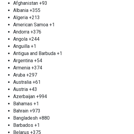
Afghanistan
+93
отходы; это ресурс, который мы готовы
Albania
+355
преобразить вместе с вами, создавая новое из
Algeria
+213
старого, сохраняя природу и заботясь о
American Samoa
+1
будущем.
Andorra
+376
Прием старых аккумуляторов м.
Angola
+244
Тульская
Anguilla
+1
Старые автомобильные аккумуляторы
Antigua and Barbuda
+1
утрачивают свою эффективность, порождая
Argentina
+54
острую необходимость в их безопасной
Armenia
+374
утилизации. Попытка самостоятельно
Aruba
+297
разобраться с данным вопросом может
Australia
+61
обернуться риском и даже трагедией. Мы
Austria
+43
настоятельно рекомендуем доверить эту задачу
Azerbaijan
+994
профессионалам, которые знают, как
Bahamas
+1
действовать правильно. Организация «Втормет»
Bahrain
+973
предлагает вам качественные услуги по приему
Bangladesh
+880
аккумуляторов в пункте приема металлолома
Barbados
+1
Тульская. Мы гарантируем вам
Belarus
+375