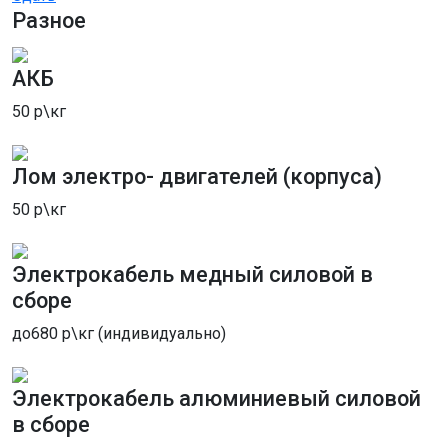
приезд к заказчику оказывается
Разное
нерациональным. Однако при большом
количестве лома мы предоставляем полный
АКБ
пакет услуг на месте — что включает в себя
демонтаж, резку, погрузку и последующий
50 р\кг
вывоз данного вида металла. Наша
фирма «Втормет» имеет огромный опыт работы,
Лом электро- двигателей (корпуса)
предлагает заманчивые условия сотрудничества
по вывозу черных металлов. Цены обсуждаются
50 р\кг
отдельно с каждым заказчиком исходя от
общего объема и качества лома металла. Наши
Электрокабель медный силовой в
сотрудники максимально оперативно реагируют
сборе
на заявки по вывозу м. Тульская, а оплата может
быть произведена сразу на месте любым
до680 р\кг (индивидуально)
удобным способом.
Прием кабельного лома и
Электрокабель алюминиевый силовой
отходов м. Тульская
в сборе
В нашем центре приема металлолома мы с