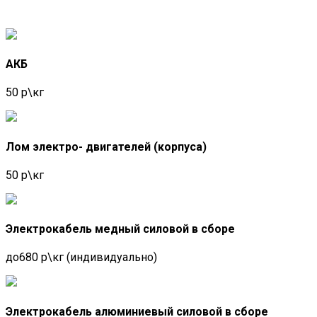
кабелей и металлических отходов. Мы работаем
круглосуточно, чтобы обеспечить вам
максимальное удобство. Цены за металл
варьируются в зависимости от типа проводников,
наличия изоляции и объема доставляемого лома.
АКБ
Если у вас накопилось значительное количество
материалов, имеет смысл рассмотреть
50 р\кг
возможность заказа вывоза. Мы готовы выехать
к вам в тот же день, как только вы сделаете
запрос. Компания «Втормет», расположенная в
Старой Купавне, предлагает
Лом электро- двигателей (корпуса)
конкурентоспособные условия приема
кабельного лома и отходов любых объемов,
50 р\кг
гарантируя лучшие цены в городе. Мы уделяем
внимание каждому клиенту, стремясь к полному
удовлетворению ваших потребностей и
обеспечению качественного обслуживания. Ваши
Электрокабель медный силовой в сборе
ненужные металлы — это не просто отходы; это
ресурс, который мы готовы преобразить вместе с
до680 р\кг (индивидуально)
вами, создавая новое из старого, сохраняя
природу и заботясь о будущем.
Электрокабель алюминиевый силовой в сборе
Прием старых аккумуляторов в Старой Купавне