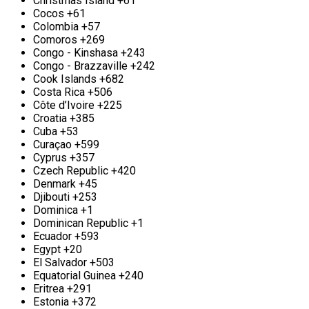
Christmas Island
+61
тот же день, когда Вы к нам обратитесь за
Cocos
+61
услугой. Оплату можно произвести как
Colombia
+57
наличными, так и безналичным расчетом на месте.
Comoros
+269
Congo - Kinshasa
+243
Прием меди и вывоз в Старой Купавне
Congo - Brazzaville
+242
Cook Islands
+682
Скопившийся медный лом можно выгодно
Costa Rica
+506
продать. Как? Позвоните или напишите нам, мы
Côte d’Ivoire
+225
вам оперативно ответим. Компания «Втормет»
Croatia
+385
принимает медь в любых количествах. Регулярно
Cuba
+53
накапливается лом меди? Тогда вам стоит
Curaçao
+599
подумать о долгосрочном сотрудничестве с нами.
Cyprus
+357
Наш пункт приема работает круглосуточно. Также
Czech Republic
+420
мы можем организовать вывоз меди с вашего
Denmark
+45
объекта, предварительно согласовав условия в
Djibouti
+253
зависимости от объема. Мы предлагаем
Dominica
+1
конкурентоспособные расценки и гибкие условия
Dominican Republic
+1
сотрудничества, а также гарантируем точное
Ecuador
+593
взвешивание.
Egypt
+20
El Salvador
+503
Equatorial Guinea
+240
Прием и вывоз алюминия в Старой Купавне
Eritrea
+291
Estonia
+372