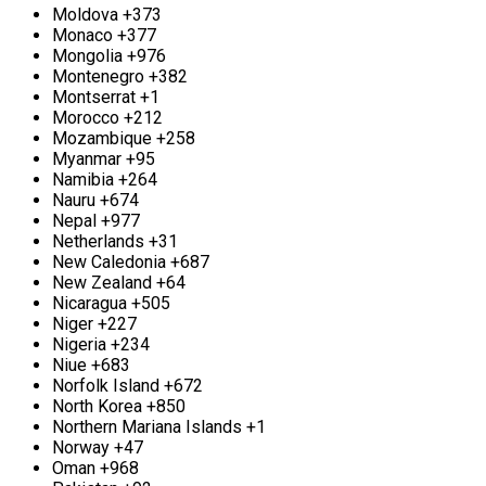
приёма работает круглосуточно, и при
Moldova
+373
необходимости мы можем организовать выезд к
Monaco
+377
вам. Освободите своё пространство и
Mongolia
+976
преображайте ненужное в доход, доверившись
Montenegro
+382
профессионалам «Втормет».
Montserrat
+1
Morocco
+212
Mozambique
+258
Демонтаж металлических конструкций в Старой
Myanmar
+95
Купавне
Namibia
+264
Nauru
+674
Мы рады предложить уникальные услуги по
Nepal
+977
демонтажу и вывозу внушительных
Netherlands
+31
металлических сооружений в живописной Старой
New Caledonia
+687
Купавне. Для начала вам следует сделать запрос
New Zealand
+64
по телефону, после чего наши опытные
Nicaragua
+505
специалисты оперативно проведут оценку
Niger
+227
объема работ на месте. Компания «Втормет»
Nigeria
+234
располагает современным специализированным
Niue
+683
оборудованием и слаженными рабочими
Norfolk Island
+672
группами, что позволяет нам эффективно и
North Korea
+850
быстрее осуществлять демонтаж конструкций
Northern Mariana Islands
+1
любой сложности. Все наши работы выполняются
Norway
+47
с неукоснительным соблюдением высоких
Oman
+968