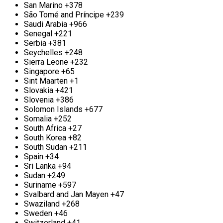
образованием металлолома, то у нас для вас есть
San Marino
+378
замечательные предложения. Мы обеспечиваем
São Tomé and Príncipe
+239
конкурентоспособные расценки на прием и
Saudi Arabia
+966
вывоз металла, а также гарантируем
Senegal
+221
приоритетное обслуживание для наших
Serbia
+381
постоянных клиентов. Мы понимаем важность
Seychelles
+248
надежного партнера, и именно поэтому ваше
Sierra Leone
+232
доверие будет оценено по достоинству. Если
Singapore
+65
наше предложение привлекло ваше внимание, не
Sint Maarten
+1
медлите — звоните нам! Во «Втормет» мы всегда
Slovakia
+421
открыты для новых партнерств и с нетерпением
Slovenia
+386
ждем возможности сосредоточить наши усилия
Solomon Islands
+677
на совместном успехе.
Somalia
+252
South Africa
+27
South Korea
+82
South Sudan
+211
Spain
+34
Sri Lanka
+94
Sudan
+249
Suriname
+597
Svalbard and Jan Mayen
+47
Swaziland
+268
Sweden
+46
Switzerland
+41