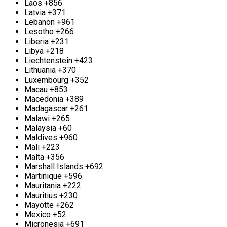
мы также организуем его вывоз, чтобы процесс
Laos
+856
был для вас максимально комфортным. Все
Latvia
+371
расчеты производятся на месте, гарантируя
Lebanon
+961
прозрачность и оперативность. Не упустите
Lesotho
+266
возможность освободить свои пространства и
Liberia
+231
превратить старое в новое — с помощью
Libya
+218
«Втормет» ваши ненужные вещи могут получить
Liechtenstein
+423
вторую жизнь.
Lithuania
+370
Luxembourg
+352
Прием и вывоз свинца в Старой Купавне
Macau
+853
Macedonia
+389
Если у вас есть лишний свинец, и вы не знаете,
Madagascar
+261
как с ним распорядиться, то сдача его в пункт
Malawi
+265
приёма металлолома станет великолепным
Malaysia
+60
решением: это не только избавит вас от
Maldives
+960
ненужного бремени, но и принесёт пользу в виде
Mali
+223
заработка. Компания «Втормет» с радостью
Malta
+356
предлагает свои услуги по приему свинца в
Marshall Islands
+692
Старой Купавне. Мы принимаем любые объемы
Martinique
+596
материала и гарантируем лучшие цены на рынке.
Mauritania
+222
Наши условия ясны и прозрачны для каждого
Mauritius
+230
клиента, а вы можете самостоятельно проверить
Mayotte
+262
точность весов, что обеспечит вам уверенность в
Mexico
+52
честности сделки. Для вашего удобства наш пункт
Micronesia
+691