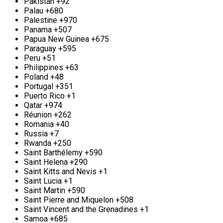
стандартов безопасности и оперативности. После
Pakistan
+92
завершения демонтажа мы осуществляем вывоз
Palau
+680
металлического лома в пункты приёма. Мы
Palestine
+970
стремимся предложить одни из самых
Panama
+507
конкурентоспособных цен в городе, обеспечивая
Papua New Guinea
+675
индивидуальный подход к каждому клиенту.
Paraguay
+595
Оплату можно произвести на месте любым
Peru
+51
удобным способом, что делает наше
Philippines
+63
сотрудничество ещё более комфортным. Выбирая
Poland
+48
нашу компанию, вы выбираете надёжность,
Portugal
+351
проверенную временем, и высокое качество
Puerto Rico
+1
услуг, гарантируя себе спокойствие в процессе
Qatar
+974
работы.
Réunion
+262
Romania
+40
Сотрудничество с пунктом приема металла в
Russia
+7
Старой Купавне
Rwanda
+250
Saint Barthélemy
+590
Компания «Втормет» в Старой Купавне радостно
Saint Helena
+290
распахивает свои двери для долгосрочного и
Saint Kitts and Nevis
+1
плодотворного сотрудничества на
Saint Lucia
+1
взаимовыгодных условиях. Если вы
Saint Martin
+590
представляете крупное строительное
Saint Pierre and Miquelon
+508
предприятие, электросетевую компанию или
Saint Vincent and the Grenadines
+1
ваша деятельность сопряжена с регулярным
Samoa
+685