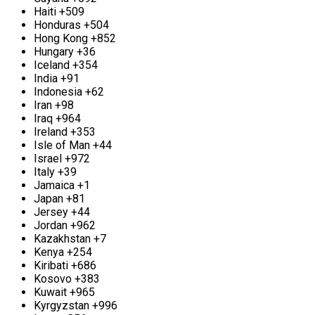
есть ненужный лом бронзы и не знаете, как с ним
Haiti
+509
поступить, обратитесь в компанию «Втормет». Мы
Honduras
+504
предоставим выгодные условия сотрудничества.
Hong Kong
+852
Для крупных партий возможен выезд на ваш
Hungary
+36
участок для сбора. Оплату можно произвести как
Iceland
+354
наличными, так и безналичным способом.
India
+91
Indonesia
+62
Iran
+98
Прием и вывоз нержавеющей стали в Старой
Iraq
+964
Купавне
Ireland
+353
Isle of Man
+44
Нержавеющая сталь — универсальный металл,
Israel
+972
который находит широкое применение в
Italy
+39
создании домашних предметов, таких как
Jamaica
+1
кастрюли, сковороды, ведра и множество других
Japan
+81
изделий. Как часто у нас скапливаются ненужные
Jersey
+44
вещи из этого материала, занимая драгоценное
Jordan
+962
пространство. Зачем хранить эти излишки, когда
Kazakhstan
+7
их можно сдать в металлолом, превращая
Kenya
+254
бесполезные предметы в средства? Фирма
Kiribati
+686
«Втормет» в Старой Купавне предлагает услуги по
Kosovo
+383
приему нержавейки любых объемов. Если у вас
Kuwait
+965
имеется значительное количество этого металла,
Kyrgyzstan
+996