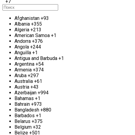
Купавне
+7
У вас есть сломанный электрический мотор? Мы
с удовольствием предлагаем вам возможность
Afghanistan
+93
утилизировать его как металл. Наша компания
Albania
+355
принимает моторные корпуса весом от 1 кг и
Algeria
+213
выше, включая крупные объемы. Цена на прием
American Samoa
+1
будет зависеть от нескольких факторов, таких как
Andorra
+376
вес, тип мотора и содержание цветных металлов.
Angola
+244
Наш приемный пункт работает в Старой
Anguilla
+1
Купавне без выходных. Если у вас имеется
Antigua and Barbuda
+1
серьезная партия двигателей для сдачи, мы
Argentina
+54
можем организовать выезд для сбора
Armenia
+374
электрических двигателей непосредственно на
Aruba
+297
вашем объекте. Мы обеспечим точное измерение
Australia
+61
веса, произведем погрузку и транспортировку.
Austria
+43
Оплата проводим незамедлительно, на месте.
Azerbaijan
+994
Bahamas
+1
Прием цветного металла в Старой Купавне
Bahrain
+973
Bangladesh
+880
Компания «Втормет» в Старой Купавне с
Barbados
+1
удовольствием принимает лом цветных
Belarus
+375
металлов в любых количествах. Цветные
Belgium
+32
металлы представляют собой множество сплавов
Belize
+501