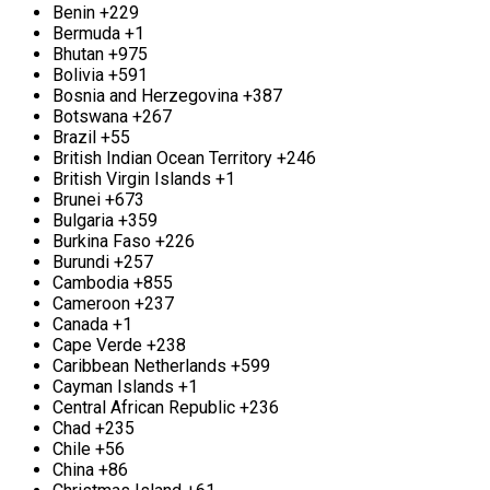
и металлов, которые не содержат железа, и
Benin
+229
используются в различных отраслях — от
Bermuda
+1
домашней утвари до автомобильной и
Bhutan
+975
строительной индустрии. Учитывая широкий
Bolivia
+591
спектр применения, у многих из нас могут
Bosnia and Herzegovina
+387
оставаться ненужные куски цветного металла.
Botswana
+267
Мы предлагаем одни из самых привлекательных
Brazil
+55
цен на прием цветного металла в городе.
British Indian Ocean Territory
+246
British Virgin Islands
+1
Вывоз цветного металла в Старой Купавне
Brunei
+673
Bulgaria
+359
У вас есть скопившийся лом цветных металлов?
Burkina Faso
+226
Предлагаем сдать его излишки в нашем пункте
Burundi
+257
приёма выгодно и для вас, и для нас. В случае,
Cambodia
+855
если вы накопили значительное количество
Cameroon
+237
цветмета, он Вам мешает, то мы предлагаем
Canada
+1
услуги по его вывозу. Наш выездной сервис
Cape Verde
+238
включает в себя такие операции, как резка,
Caribbean Netherlands
+599
загрузка и вывоз цветмета. Нами гарантируются
Cayman Islands
+1
одни из самых конкурентоспособных цен на
Central African Republic
+236
металл в городе, а окончательная цена будет
Chad
+235
прямо пропорциональна объёму передаваемого
Chile
+56
материала. «Втормет» предоставляет услуги
China
+86
выезда к сдающим металл в Старой Купавне в