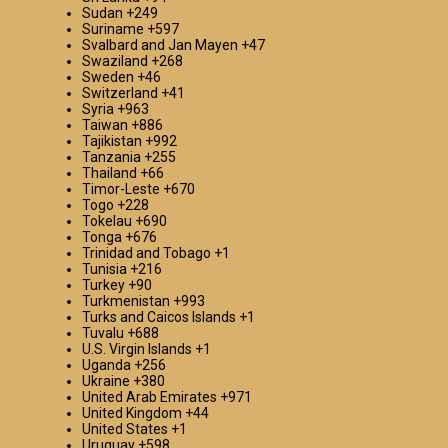
Sudan
+249
Suriname
+597
Svalbard and Jan Mayen
+47
Swaziland
+268
Sweden
+46
Switzerland
+41
Syria
+963
Taiwan
+886
Tajikistan
+992
Tanzania
+255
Thailand
+66
Timor-Leste
+670
Togo
+228
Tokelau
+690
Tonga
+676
Trinidad and Tobago
+1
Tunisia
+216
Turkey
+90
Turkmenistan
+993
Turks and Caicos Islands
+1
Tuvalu
+688
U.S. Virgin Islands
+1
Uganda
+256
Ukraine
+380
United Arab Emirates
+971
United Kingdom
+44
United States
+1
Uruguay
+598