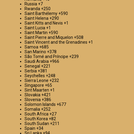
Russia
+7
Rwanda
+250
Saint Barthélemy
+590
Saint Helena
+290
Saint Kitts and Nevis
+1
Saint Lucia
+1
Saint Martin
+590
Saint Pierre and Miquelon
+508
Saint Vincent and the Grenadines
+1
Samoa
+685
San Marino
+378
São Tomé and Príncipe
+239
Saudi Arabia
+966
Senegal
+221
Serbia
+381
Seychelles
+248
Sierra Leone
+232
Singapore
+65
Sint Maarten
+1
Slovakia
+421
Slovenia
+386
Solomon Islands
+677
Somalia
+252
South Africa
+27
South Korea
+82
South Sudan
+211
Spain
+34
Sri Lanka
+94