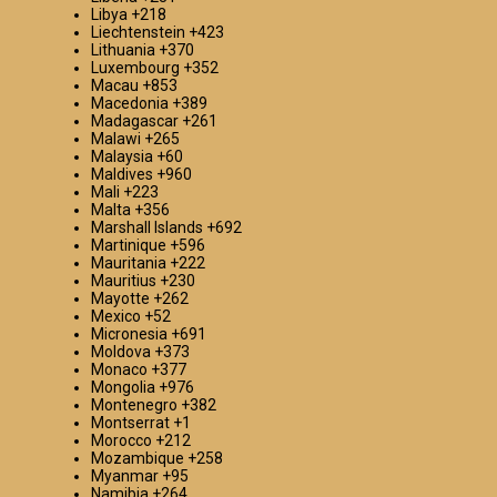
Libya
+218
Liechtenstein
+423
Lithuania
+370
Luxembourg
+352
Macau
+853
Macedonia
+389
Madagascar
+261
Malawi
+265
Malaysia
+60
Maldives
+960
Mali
+223
Malta
+356
Marshall Islands
+692
Martinique
+596
Mauritania
+222
Mauritius
+230
Mayotte
+262
Mexico
+52
Micronesia
+691
Moldova
+373
Monaco
+377
Mongolia
+976
Montenegro
+382
Montserrat
+1
Morocco
+212
Mozambique
+258
Myanmar
+95
Namibia
+264