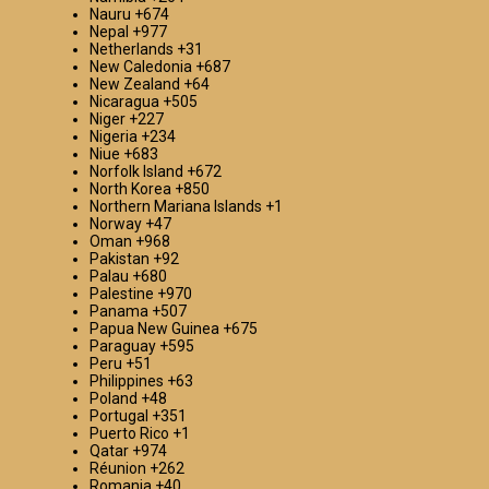
Nauru
+674
Nepal
+977
Netherlands
+31
New Caledonia
+687
New Zealand
+64
Nicaragua
+505
Niger
+227
Nigeria
+234
Niue
+683
Norfolk Island
+672
North Korea
+850
Northern Mariana Islands
+1
Norway
+47
Oman
+968
Pakistan
+92
Palau
+680
Palestine
+970
Panama
+507
Papua New Guinea
+675
Paraguay
+595
Peru
+51
Philippines
+63
Poland
+48
Portugal
+351
Puerto Rico
+1
Qatar
+974
Réunion
+262
Romania
+40