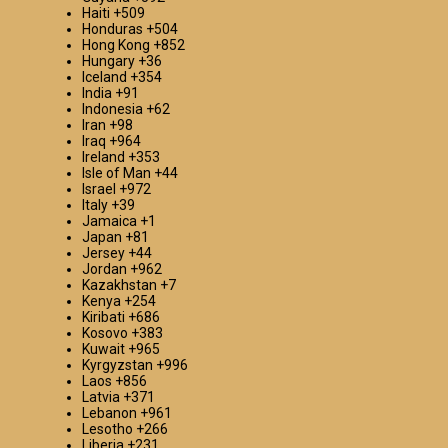
спокойствие в процессе работы.
Haiti
+509
Honduras
+504
Сотрудничество с пунктом приема металла в
Hong Kong
+852
Красногорске
Hungary
+36
Iceland
+354
Компания «Втормет» в Красногорске радостно
India
+91
распахивает свои двери для долгосрочного и
Indonesia
+62
плодотворного сотрудничества на взаимовыгодных
Iran
+98
условиях. Если вы представляете крупное строительное
Iraq
+964
предприятие, электросетевую компанию или ваша
Ireland
+353
деятельность сопряжена с регулярным образованием
Isle of Man
+44
металлолома, то у нас для вас есть замечательные
Israel
+972
предложения. Мы обеспечиваем конкурентоспособные
Italy
+39
расценки на прием и вывоз металла, а также
Jamaica
+1
гарантируем приоритетное обслуживание для наших
Japan
+81
постоянных клиентов. Мы понимаем важность
Jersey
+44
надежного партнера, и именно поэтому ваше доверие
Jordan
+962
будет оценено по достоинству. Если наше предложение
Kazakhstan
+7
привлекло ваше внимание, не медлите — звоните нам!
Kenya
+254
Во «Втормет» мы всегда открыты для новых партнерств
Kiribati
+686
и с нетерпением ждем возможности сосредоточить
Kosovo
+383
наши усилия на совместном успехе.
Kuwait
+965
Kyrgyzstan
+996
Laos
+856
Latvia
+371
Lebanon
+961
Lesotho
+266
Liberia
+231