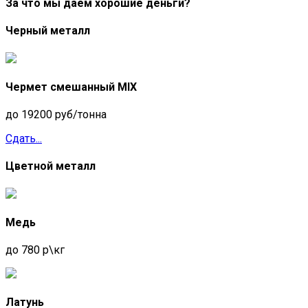
профессиональных весов;
За что мы даем хорошие деньги?
индивидуальный подход и гибкие условия
сотрудничества;
Черный металл
конкурентные расценки на металлолом;
полная оплата в день обращения.
Прием черного металла м. Улица
Чермет смешанный MIX
Скобелевская
до 19200 руб/тонна
Компания «Втормет» м. Улица Скобелевская
Сдать...
принимает черный металл в любых объемах.
Черные металлы представляют собой сплавы
Цветной металл
железа с углеродом, включая сталь и чугун, часто
с добавками, улучшающими их свойства. В домах
обычно можно обнаружить ненужные
металлические предметы, которые занимают
Медь
пространство. Эти отходы черного металла можно
сдать по самой выгодной цене в городе. Мы
до 780 р\кг
принимаем чермет в любых количествах и
предоставляем гибкие условия для крупных
поставок.
Латунь
Вывоз черных металлов м. Улица