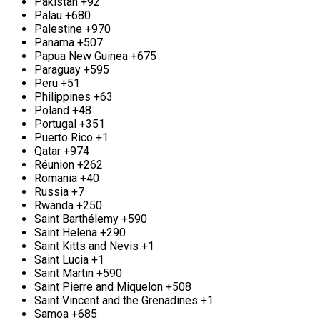
Pakistan
+92
телефону, после чего наши опытные специалисты
Palau
+680
оперативно проведут оценку объема работ на
Palestine
+970
месте. Компания «Втормет» располагает
Panama
+507
современным специализированным
Papua New Guinea
+675
оборудованием и слаженными рабочими
Paraguay
+595
группами, что позволяет нам эффективно и
Peru
+51
быстрее осуществлять демонтаж конструкций
Philippines
+63
любой сложности. Все наши работы выполняются
Poland
+48
с неукоснительным соблюдением высоких
Portugal
+351
стандартов безопасности и оперативности. После
Puerto Rico
+1
завершения демонтажа мы осуществляем вывоз
Qatar
+974
металлического лома в пункты приёма. Мы
Réunion
+262
стремимся предложить одни из самых
Romania
+40
конкурентоспособных цен в городе, обеспечивая
Russia
+7
индивидуальный подход к каждому клиенту.
Rwanda
+250
Оплату можно произвести на месте любым
Saint Barthélemy
+590
удобным способом, что делает наше
Saint Helena
+290
сотрудничество ещё более комфортным. Выбирая
Saint Kitts and Nevis
+1
нашу компанию, вы выбираете надёжность,
Saint Lucia
+1
проверенную временем, и высокое качество
Saint Martin
+590
услуг, гарантируя себе спокойствие в процессе
Saint Pierre and Miquelon
+508
работы.
Saint Vincent and the Grenadines
+1
Samoa
+685
Сотрудничество с пунктом приема