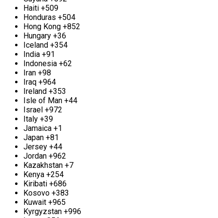
Прием и вывоз бронзы м. Улица
Haiti
+509
Скобелевская
Honduras
+504
Hong Kong
+852
Недалеко от м. Улица Скобелевская мы также
Hungary
+36
предлагаем услуги по приему бронзы по
Iceland
+354
конкурентоспособным ценам. Этот металл
India
+91
славится своими превосходными литейными
Indonesia
+62
свойствами, а также устойчивостью к
Iran
+98
температурным колебаниям и коррозии, что
Iraq
+964
делает его ценным цветным металлом. Если у вас
Ireland
+353
есть ненужный лом бронзы и не знаете, как с ним
Isle of Man
+44
поступить, обратитесь в компанию «Втормет». Мы
Israel
+972
предоставим выгодные условия сотрудничества.
Italy
+39
Для крупных партий возможен выезд на ваш
Jamaica
+1
участок для сбора. Оплату можно произвести как
Japan
+81
наличными, так и безналичным способом.
Jersey
+44
Jordan
+962
Прием и вывоз нержавеющей стали м.
Kazakhstan
+7
Улица Скобелевская
Kenya
+254
Kiribati
+686
Нержавеющая сталь — универсальный металл,
Kosovo
+383
который находит широкое применение в
Kuwait
+965
создании домашних предметов, таких как
Kyrgyzstan
+996
кастрюли, сковороды, ведра и множество других