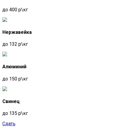
Скобелевская
до 400 р\кг
Когда объем черного металла незначителен,
приезд к заказчику оказывается
нерациональным. Однако при большом
Нержавейка
количестве лома мы предоставляем полный
пакет услуг на месте — что включает в себя
до 132 р\кг
демонтаж, резку, погрузку и последующий вывоз
данного вида металла. Наша фирма «Втормет»
имеет огромный опыт работы, предлагает
заманчивые условия сотрудничества по вывозу
Алюминий
черных металлов. Цены обсуждаются отдельно с
каждым заказчиком исходя от общего объема и
до 150 р\кг
качества лома металла. Наши сотрудники
максимально оперативно реагируют на заявки по
вывозу м. Улица Скобелевская, а оплата может
быть произведена сразу на месте любым
Свинец
удобным способом.
Прием кабельного лома и отходов м.
до 135 р\кг
Улица Скобелевская
Сдать
В нашем центре приема металлолома мы с