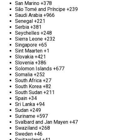
San Marino
+378
металла м. Улица Скобелевская
São Tomé and Príncipe
+239
Saudi Arabia
+966
Компания «Втормет» м. Улица Скобелевская
Senegal
+221
радостно распахивает свои двери для
Serbia
+381
долгосрочного и плодотворного сотрудничества
Seychelles
+248
на взаимовыгодных условиях. Если вы
Sierra Leone
+232
представляете крупное строительное
Singapore
+65
предприятие, электросетевую компанию или
Sint Maarten
+1
ваша деятельность сопряжена с регулярным
Slovakia
+421
образованием металлолома, то у нас для вас есть
Slovenia
+386
замечательные предложения. Мы обеспечиваем
Solomon Islands
+677
конкурентоспособные расценки на прием и
Somalia
+252
вывоз металла, а также гарантируем
South Africa
+27
приоритетное обслуживание для наших
South Korea
+82
постоянных клиентов. Мы понимаем важность
South Sudan
+211
надежного партнера, и именно поэтому ваше
Spain
+34
доверие будет оценено по достоинству. Если
Sri Lanka
+94
наше предложение привлекло ваше внимание, не
Sudan
+249
медлите — звоните нам! Во «Втормет» мы всегда
Suriname
+597
открыты для новых партнерств и с нетерпением
Svalbard and Jan Mayen
+47
ждем возможности сосредоточить наши усилия
Swaziland
+268
на совместном успехе.
Sweden
+46
Switzerland
+41