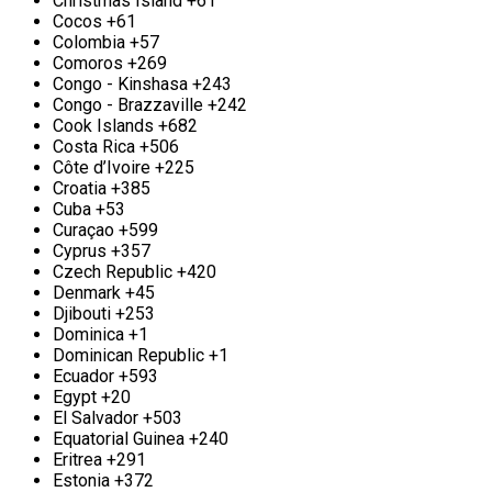
Christmas Island
+61
одни из самых конкурентоспособных цен на
Cocos
+61
металл в городе, а окончательная цена будет
Colombia
+57
прямо пропорциональна объёму передаваемого
Comoros
+269
материала. «Втормет» предоставляет услуги
Congo - Kinshasa
+243
выезда к сдающим металл м. Улица
Congo - Brazzaville
+242
Скобелевская в тот же день, когда Вы к нам
Cook Islands
+682
обратитесь за услугой. Оплату можно произвести
Costa Rica
+506
как наличными, так и безналичным расчетом на
Côte d’Ivoire
+225
месте.
Croatia
+385
Cuba
+53
Прием меди и вывоз м. Улица
Curaçao
+599
Скобелевская
Cyprus
+357
Czech Republic
+420
Скопившийся медный лом можно выгодно
Denmark
+45
продать. Как? Позвоните или напишите нам, мы
Djibouti
+253
вам оперативно ответим. Компания «Втормет»
Dominica
+1
принимает медь в любых количествах. Регулярно
Dominican Republic
+1
накапливается лом меди? Тогда вам стоит
Ecuador
+593
подумать о долгосрочном сотрудничестве с нами.
Egypt
+20
Наш пункт приема работает круглосуточно. Также
El Salvador
+503
мы можем организовать вывоз меди с вашего
Equatorial Guinea
+240
объекта, предварительно согласовав условия в
Eritrea
+291
зависимости от объема. Мы предлагаем
Estonia
+372