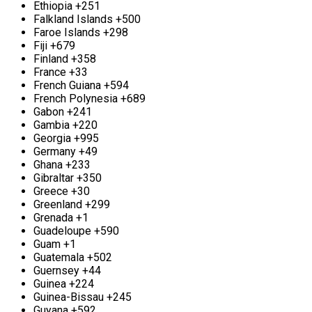
конкурентоспособные расценки и гибкие условия
Ethiopia
+251
сотрудничества, а также гарантируем точное
Falkland Islands
+500
взвешивание.
Faroe Islands
+298
Fiji
+679
Прием и вывоз алюминия м. Улица
Finland
+358
Скобелевская
France
+33
French Guiana
+594
French Polynesia
+689
Фирма с многолетней историей
Gabon
+241
сотрудничества «Втормет» предлагает услуги по
Gambia
+220
сбору и вывозу алюминия Улица Скобелевская.
Georgia
+995
Мы принимаем разнообразные алюминиевые
Germany
+49
изделия, такие как посуда, кухонные аксессуары,
Ghana
+233
лом и провода. Мы готовы принимать алюминий
Gibraltar
+350
в любых объемах. Цена за металлолом
Greece
+30
варьируется в зависимости от объема сданного
Greenland
+299
материала. Для больших партий мы предлагаем
Grenada
+1
вывоз лома непосредственно с территории
Guadeloupe
+590
клиента. Наличие собственного транспорта и
Guam
+1
команды грузчиков позволяет нам осуществлять
Guatemala
+502
выезды в день обращения. Мы обеспечиваем
Guernsey
+44
индивидуальный подход к каждому клиенту и
Guinea
+224
предлагаем гибкие условия формирования цен.
Guinea-Bissau
+245
Guyana
+592