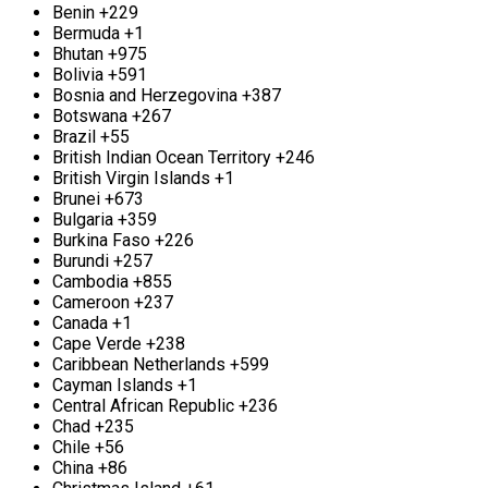
Benin
+229
удовольствием принимает лом цветных
Bermuda
+1
металлов в любых количествах. Цветные
Bhutan
+975
металлы представляют собой множество сплавов
Bolivia
+591
и металлов, которые не содержат железа, и
Bosnia and Herzegovina
+387
используются в различных отраслях — от
Botswana
+267
домашней утвари до автомобильной и
Brazil
+55
строительной индустрии. Учитывая широкий
British Indian Ocean Territory
+246
спектр применения, у многих из нас могут
British Virgin Islands
+1
оставаться ненужные куски цветного металла.
Brunei
+673
Мы предлагаем одни из самых привлекательных
Bulgaria
+359
цен на прием цветного металла в городе.
Burkina Faso
+226
Burundi
+257
Вывоз цветного металла м. Улица
Cambodia
+855
Скобелевская
Cameroon
+237
Canada
+1
У вас есть скопившийся лом цветных металлов?
Cape Verde
+238
Предлагаем сдать его излишки в нашем пункте
Caribbean Netherlands
+599
приёма выгодно и для вас, и для нас. В случае,
Cayman Islands
+1
если вы накопили значительное количество
Central African Republic
+236
цветмета, он Вам мешает, то мы предлагаем
Chad
+235
услуги по его вывозу. Наш выездной сервис
Chile
+56
включает в себя такие операции, как резка,
China
+86
загрузка и вывоз цветмета. Нами гарантируются