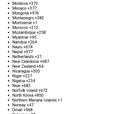
решением: это не только избавит вас от
Moldova
+373
ненужного бремени, но и принесёт пользу в виде
Monaco
+377
заработка. Компания «Втормет» с радостью
Mongolia
+976
предлагает свои услуги по приему свинца м.
Montenegro
+382
Улица Скобелевская. Мы принимаем любые
Montserrat
+1
объемы материала и гарантируем лучшие цены на
Morocco
+212
рынке. Наши условия ясны и прозрачны для
Mozambique
+258
каждого клиента, а вы можете самостоятельно
Myanmar
+95
проверить точность весов, что обеспечит вам
Namibia
+264
уверенность в честности сделки. Для вашего
Nauru
+674
удобства наш пункт приёма работает
Nepal
+977
круглосуточно, и при необходимости мы можем
Netherlands
+31
организовать выезд к вам. Освободите своё
New Caledonia
+687
пространство и преображайте ненужное в доход,
New Zealand
+64
доверившись профессионалам «Втормет».
Nicaragua
+505
Niger
+227
Демонтаж металлических конструкций
Nigeria
+234
Niue
+683
м. Улица Скобелевская
Norfolk Island
+672
North Korea
+850
Мы рады предложить уникальные услуги по
Northern Mariana Islands
+1
демонтажу и вывозу внушительных
Norway
+47
металлических сооружений Улица Скобелевская.
Oman
+968
Для начала вам следует сделать запрос по