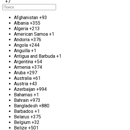
+7
Прием электрических двигателей м.
Улица Скобелевская
Afghanistan
+93
У вас есть сломанный электрический мотор? Мы
Albania
+355
с удовольствием предлагаем вам возможность
Algeria
+213
утилизировать его как металл. Наша компания
American Samoa
+1
принимает моторные корпуса весом от 1 кг и
Andorra
+376
выше, включая крупные объемы. Цена на прием
Angola
+244
будет зависеть от нескольких факторов, таких как
Anguilla
+1
вес, тип мотора и содержание цветных металлов.
Antigua and Barbuda
+1
Наш приемный пункт работает м. Улица
Argentina
+54
Скобелевская без выходных. Если у вас имеется
Armenia
+374
серьезная партия двигателей для сдачи, мы
Aruba
+297
можем организовать выезд для сбора
Australia
+61
электрических двигателей непосредственно на
Austria
+43
вашем объекте. Мы обеспечим точное измерение
Azerbaijan
+994
веса, произведем погрузку и транспортировку.
Bahamas
+1
Оплата проводим незамедлительно, на месте.
Bahrain
+973
Bangladesh
+880
Прием цветного металла м. Улица
Barbados
+1
Belarus
+375
Скобелевская
Belgium
+32
Belize
+501
Компания «Втормет» Улица Скобелевская с