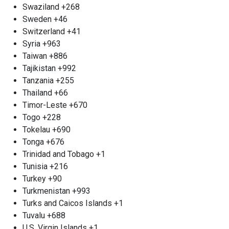
Swaziland
+268
распахивает свои двери для долгосрочного и
Sweden
+46
плодотворного сотрудничества на
Switzerland
+41
взаимовыгодных условиях. Если вы
Syria
+963
представляете крупное строительное
Taiwan
+886
предприятие, электросетевую компанию или
Tajikistan
+992
ваша деятельность сопряжена с регулярным
Tanzania
+255
образованием металлолома, то у нас для вас есть
Thailand
+66
замечательные предложения. Мы обеспечиваем
Timor-Leste
+670
конкурентоспособные расценки на прием и
Togo
+228
вывоз металла, а также гарантируем
Tokelau
+690
приоритетное обслуживание для наших
Tonga
+676
постоянных клиентов. Мы понимаем важность
Trinidad and Tobago
+1
надежного партнера, и именно поэтому ваше
Tunisia
+216
доверие будет оценено по достоинству. Если
Turkey
+90
наше предложение привлекло ваше внимание,
Turkmenistan
+993
не медлите — звоните нам! Во «Втормет» мы
Turks and Caicos Islands
+1
всегда открыты для новых партнерств и с
Tuvalu
+688
нетерпением ждем возможности сосредоточить
U.S. Virgin Islands
+1