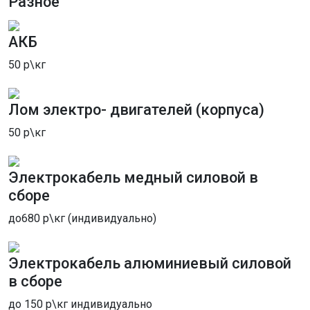
Разное
нерациональным. Однако при большом
количестве лома мы предоставляем полный
АКБ
пакет услуг на месте — что включает в себя
демонтаж, резку, погрузку и последующий
50 р\кг
вывоз данного вида металла. Наша
фирма «Втормет» имеет огромный опыт работы,
Лом электро- двигателей (корпуса)
предлагает заманчивые условия сотрудничества
по вывозу черных металлов. Цены обсуждаются
50 р\кг
отдельно с каждым заказчиком исходя от
общего объема и качества лома металла. Наши
Электрокабель медный силовой в
сотрудники максимально оперативно реагируют
сборе
на заявки по вывозу м. Жулебино, а оплата
может быть произведена сразу на месте любым
до680 р\кг (индивидуально)
удобным способом.
Прием кабельного лома и
Электрокабель алюминиевый силовой
отходов м. Жулебино
в сборе
В нашем центре приема металлолома мы с
до 150 р\кг индивидуально
радостью предоставляем услуги по утилизации