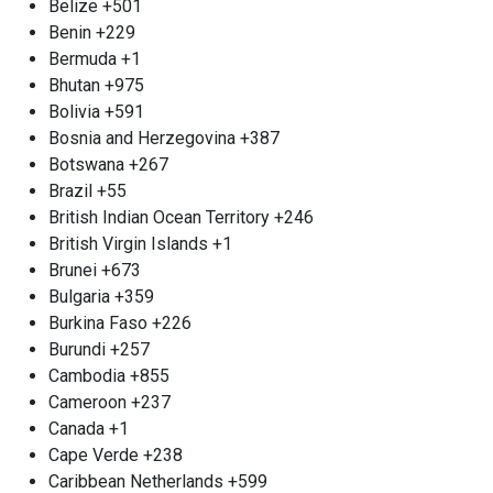
конкурентоспособные цены и мгновенную
Belize
+501
оплату за сданные батареи. Если вы располагаете
Benin
+229
крупными партиями, мы организуем вывоз
Bermuda
+1
прямо с вашего объекта, чтобы упростить
Bhutan
+975
процесс для вас. Не рискуйте своим здоровьем и
Bolivia
+591
безопасностью - выберите надежную команду,
Bosnia and Herzegovina
+387
способную обеспечить экологически чистый
Botswana
+267
подход к утилизации. Ваш вклад в охрану
Brazil
+55
окружающей среды начнется с простого звонка.
British Indian Ocean Territory
+246
Прием электрических
British Virgin Islands
+1
двигателей м. Жулебино
Brunei
+673
Bulgaria
+359
У вас есть сломанный электрический мотор?
Burkina Faso
+226
Мы с удовольствием предлагаем вам
Burundi
+257
возможность утилизировать его как металл.
Cambodia
+855
Наша компания принимает моторные корпуса
Cameroon
+237
весом от 1 кг и выше, включая крупные объемы.
Canada
+1
Цена на прием будет зависеть от нескольких
Cape Verde
+238
факторов, таких как вес, тип мотора и
Caribbean Netherlands
+599