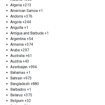
отходы; это ресурс, который мы готовы
Algeria
+213
преобразить вместе с вами, создавая новое из
American Samoa
+1
старого, сохраняя природу и заботясь о
Andorra
+376
будущем.
Angola
+244
Прием старых аккумуляторов м.
Anguilla
+1
Жулебино
Antigua and Barbuda
+1
Старые автомобильные аккумуляторы
Argentina
+54
утрачивают свою эффективность, порождая
Armenia
+374
острую необходимость в их безопасной
Aruba
+297
утилизации. Попытка самостоятельно
Australia
+61
разобраться с данным вопросом может
Austria
+43
обернуться риском и даже трагедией. Мы
Azerbaijan
+994
настоятельно рекомендуем доверить эту задачу
Bahamas
+1
профессионалам, которые знают, как
Bahrain
+973
действовать правильно. Организация «Втормет»
Bangladesh
+880
предлагает вам качественные услуги по приему
Barbados
+1
аккумуляторов в пункте приема металлолома
Belarus
+375
Жулебино. Мы гарантируем вам
Belgium
+32