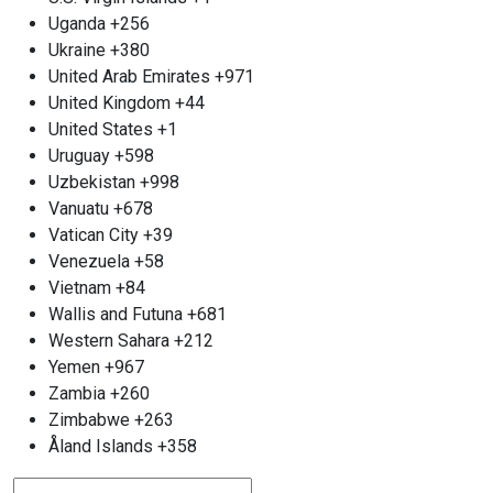
наши усилия на совместном успехе.
Uganda
+256
Ukraine
+380
United Arab Emirates
+971
United Kingdom
+44
United States
+1
Uruguay
+598
Uzbekistan
+998
Vanuatu
+678
Vatican City
+39
Venezuela
+58
Vietnam
+84
Wallis and Futuna
+681
Western Sahara
+212
Yemen
+967
Zambia
+260
Zimbabwe
+263
Åland Islands
+358