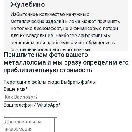
Жулебино
Избыточное количество ненужных
металлических изделий и лома может причинять
не только дискомфорт, но и финансовые потери
для их владельцев. Наиболее эффективным
решением этой проблемы станет обращение в
специализированный пункт приема
Пришлите нам фото вашего
металлолома, который также предоставляет
металлолома и мы сразу определим его
возможность заработать.
приблизительную стоимость
Компания «Втормет» предлагает услуги по сбору
Перетащите файлы сюда
Выбрать файлы
и приему различных металлов м. Жулебино. Мы
Ваше имя
*
принимаем широкий ассортимент черных и
цветных металлов, а также кабели,
аккумуляторы, электродвигатели и другие
Ваш телефон / WhatsApp
*
перерабатываемые материалы.
Наш приемный пункт работает без выходных и
готов принимать металл любых объемов.