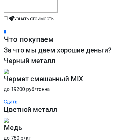
Условия вывоза оговариваются заранее.
Мы обладаем рядом конкурентных
УЗНАТЬ СТОИМОСТЬ
преимуществ, таких как:
a
наличие собственного транспорта и
Что покупаем
грузчиков, что ускоряет обработку заказов;
За что мы даем хорошие деньги?
демонтаж крупных металлических
Черный металл
конструкций с использованием
специализированной техники с
последующим вывозом;
Чермет смешанный MIX
точное измерение с помощью
до 19200 руб/тонна
профессиональных весов;
индивидуальный подход и гибкие условия
Сдать...
сотрудничества;
Цветной металл
конкурентные расценки на металлолом;
полная оплата в день обращения.
Медь
Прием черного металла м.
до 780 р\кг