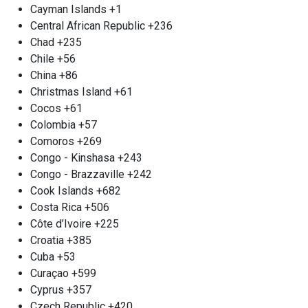
содержание цветных металлов. Наш приемный
Cayman Islands
+1
пункт работает м. Жулебино без выходных. Если
Central African Republic
+236
у вас имеется серьезная партия двигателей для
Chad
+235
сдачи, мы можем организовать выезд для сбора
Chile
+56
электрических двигателей непосредственно на
China
+86
вашем объекте. Мы обеспечим точное
Christmas Island
+61
измерение веса, произведем погрузку и
Cocos
+61
транспортировку. Оплата проводим
Colombia
+57
незамедлительно, на месте.
Comoros
+269
Congo - Kinshasa
+243
Прием цветного металла м.
Congo - Brazzaville
+242
Жулебино
Cook Islands
+682
Компания «Втормет» Жулебино с удовольствием
Costa Rica
+506
принимает лом цветных металлов в любых
Côte d’Ivoire
+225
количествах. Цветные металлы представляют
Croatia
+385
собой множество сплавов и металлов, которые
Cuba
+53
не содержат железа, и используются в
Curaçao
+599
различных отраслях — от домашней утвари до
Cyprus
+357
автомобильной и строительной индустрии.
Czech Republic
+420