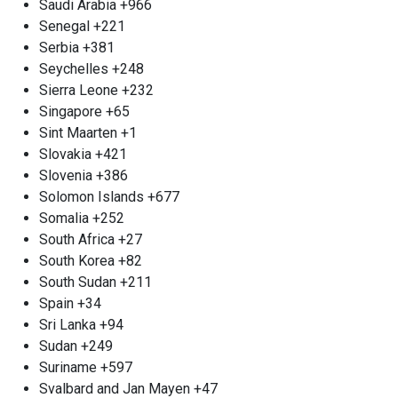
Saudi Arabia
+966
любой сложности. Все наши работы
Senegal
+221
выполняются с неукоснительным соблюдением
Serbia
+381
высоких стандартов безопасности и
Seychelles
+248
оперативности. После завершения демонтажа
Sierra Leone
+232
мы осуществляем вывоз металлического лома в
Singapore
+65
пункты приёма. Мы стремимся предложить одни
Sint Maarten
+1
из самых конкурентоспособных цен в городе,
Slovakia
+421
обеспечивая индивидуальный подход к каждому
Slovenia
+386
клиенту. Оплату можно произвести на месте
Solomon Islands
+677
любым удобным способом, что делает наше
Somalia
+252
сотрудничество ещё более комфортным.
South Africa
+27
Выбирая нашу компанию, вы выбираете
South Korea
+82
надёжность, проверенную временем, и высокое
South Sudan
+211
качество услуг, гарантируя себе спокойствие в
Spain
+34
процессе работы.
Sri Lanka
+94
Сотрудничество с пунктом
Sudan
+249
приема металла м. Жулебино
Suriname
+597
Svalbard and Jan Mayen
+47
Компания «Втормет» м. Жулебино радостно