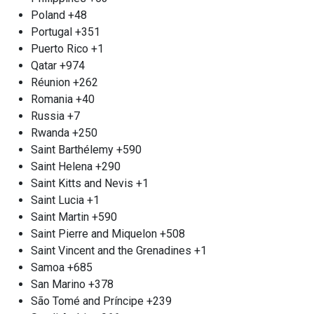
пункт приёма работает круглосуточно, и при
Poland
+48
необходимости мы можем организовать выезд
Portugal
+351
к вам. Освободите своё пространство и
Puerto Rico
+1
преображайте ненужное в доход, доверившись
Qatar
+974
профессионалам «Втормет».
Réunion
+262
Демонтаж металлических
Romania
+40
конструкций м. Жулебино
Russia
+7
Rwanda
+250
Мы рады предложить уникальные услуги по
Saint Barthélemy
+590
демонтажу и вывозу внушительных
Saint Helena
+290
металлических сооружений Жулебино. Для
Saint Kitts and Nevis
+1
начала вам следует сделать запрос по телефону,
Saint Lucia
+1
после чего наши опытные специалисты
Saint Martin
+590
оперативно проведут оценку объема работ на
Saint Pierre and Miquelon
+508
месте. Компания «Втормет» располагает
Saint Vincent and the Grenadines
+1
современным специализированным
Samoa
+685
оборудованием и слаженными рабочими
San Marino
+378
группами, что позволяет нам эффективно и
São Tomé and Príncipe
+239
быстрее осуществлять демонтаж конструкций