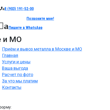
8 (903)
191-52-00
a
Позвоните мне!
a
Пишите в
WhatsApp
е и МО
Приём и вывоз металла в Москве и МО
Главная
Услуги и цены
Ваша выгода
Расчет по фото
За что мы платим
Контакты
форму: