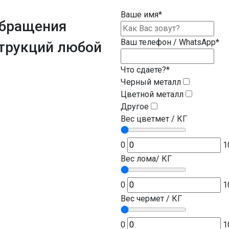
Ваше имя
*
обращения
Ваш телефон / WhatsApp
*
трукций
любой
Что сдаете?
*
Черный металл
Цветной металл
Другое
Вес цветмет / КГ
0
1
Вес лома/ КГ
0
1
Вес чермет / КГ
0
1