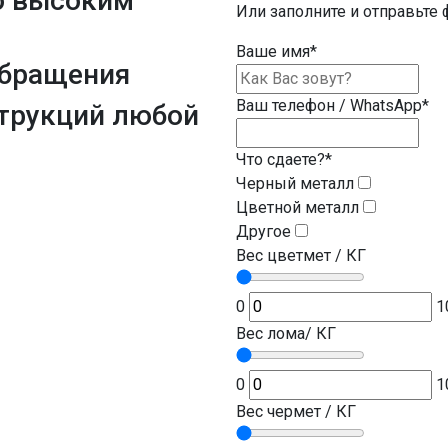
о высоким
Или заполните и отправьте 
Ваше имя
*
обращения
Ваш телефон / WhatsApp
*
трукций
любой
Что сдаете?
*
Черный металл
Цветной металл
Другое
Вес цветмет / КГ
0
1
Вес лома/ КГ
0
1
Вес чермет / КГ