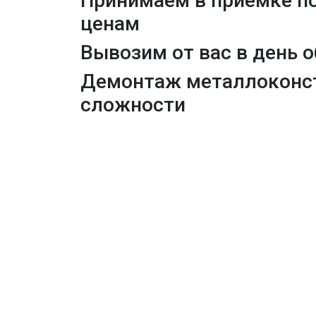
Принимаем в приемке
п
ценам
Вывозим от вас в день 
Демонтаж
металлоконс
сложности